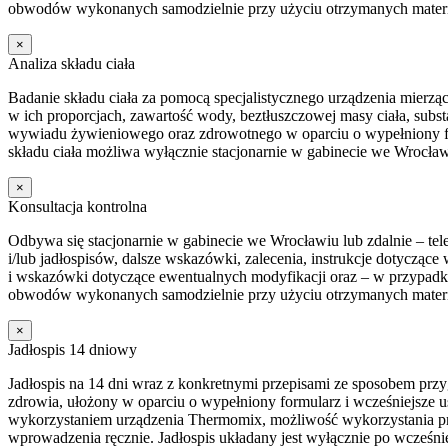
obwodów wykonanych samodzielnie przy użyciu otrzymanych mater
×
Analiza składu ciała
Badanie składu ciała za pomocą specjalistycznego urządzenia mierzą
w ich proporcjach, zawartość wody, beztłuszczowej masy ciała, sub
wywiadu żywieniowego oraz zdrowotnego w oparciu o wypełniony for
składu ciała możliwa wyłącznie stacjonarnie w gabinecie we Wrocław
×
Konsultacja kontrolna
Odbywa się stacjonarnie w gabinecie we Wrocławiu lub zdalnie – 
i/lub jadłospisów, dalsze wskazówki, zalecenia, instrukcje dotycz
i wskazówki dotyczące ewentualnych modyfikacji oraz – w przypadku 
obwodów wykonanych samodzielnie przy użyciu otrzymanych mater
×
Jadłospis 14 dniowy
Jadłospis na 14 dni wraz z konkretnymi przepisami ze sposobem przyg
zdrowia, ułożony w oparciu o wypełniony formularz i wcześniejsze u
wykorzystaniem urządzenia Thermomix, możliwość wykorzystania pr
wprowadzenia ręcznie. Jadłospis układany jest wyłącznie po wcześniej