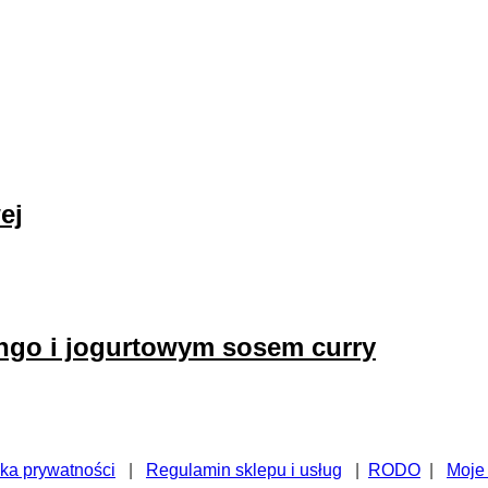
ej
ango i jogurtowym sosem curry
yka prywatności
|
Regulamin sklepu i usług
|
RODO
|
Moje