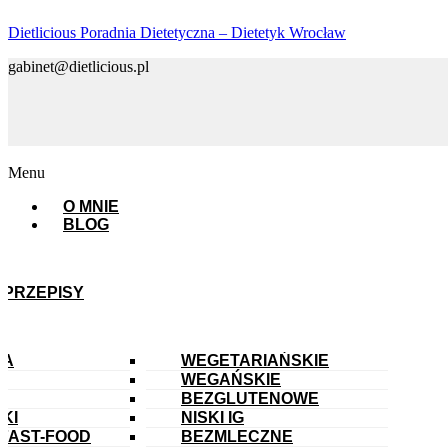
Dietlicious Poradnia Dietetyczna – Dietetyk Wrocław
gabinet@dietlicious.pl
Menu
O MNIE
BLOG
PRZEPISY
IA
WEGETARIAŃSKIE
WEGAŃSKIE
E
BEZGLUTENOWE
KI
NISKI IG
FAST-FOOD
BEZMLECZNE