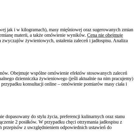
towej jak i w kilogramach), masy mięśniowej oraz sugerowanych zmian
zemianę materii, a także omówienie wyników.
Cena nie obejmuje
zwyczajów żywieniowych, ustalenia zaleceń i jadłospisu. Analiza
ozmów. Obejmuje wspólne omówienie efektów stosowanych zaleceń
alnego dzienniczka żywieniowego (jeśli aktualnie na nim pracujemy)
w przypadku konsultacji online – omówienie pomiarów masy ciała i
e dopasowany do stylu życia, preferencji kulinarnych oraz stanu
łączenie 2 posiłków. W przypadku chęci otrzymania jadłospisu z
ch przepisów z uwzględnieniem odpowiednich ustawień do