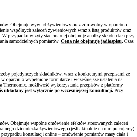
ozmów. Obejmuje wywiad żywieniowy oraz zdrowotny w oparciu o
lenie wspólnych zaleceń żywieniowych wraz z listą produktów oraz
 W przypadku wizyty stacjonarnej obejmuje analizy składu ciała przy
ywania samodzielnych pomiarów.
Cena nie obejmuje jadłospisu
.
Czas
potrzeby pojedynczych składników, wraz z konkretnymi przepisami ze
w oparciu o wypełnione formularze i wcześniejsze ustalenia na
nia Thermomix, możliwość wykorzystania przepisów z platformy
is układany jest wyłącznie po wcześniejszej konsultacji.
Przy
ozmów. Obejmuje wspólne omówienie efektów stosowanych zaleceń
alnego dzienniczka żywieniowego (jeśli aktualnie na nim pracujemy)
w przypadku konsultacji online – omówienie pomiarów masy ciała i