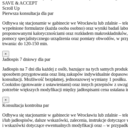
SAVE & ACCEPT
Scroll Up
Pierwsza konsultacja dla par
Odbywa się stacjonarnie w gabinecie we Wrocławiu lub zdalnie – 
wypełnione formularze (każda osoba osobno) oraz wyniki badań lab
proponowanymi kalorycznościami oraz rozkładem makroskładników, ust
pomocy specjalistycznego urządzenia oraz pomiary obwodów, w przy
trwania: do 120-150 min.
×
Jadłospis 7 dniowy dla par
Jadłospis na 7 dni dla każdej z osób, bazujące na tych samych produk
sposobem przygotowania oraz listą zakupów indywidualnie dopasowany
konsultacji. Możliwość bezpłatnej, jednorazowej wymiany 1 posiłku
Cookidoo (gotowanie z ustawieniami) oraz innych przepisów z uwz
potrzebie większych modyfikacji między jadłospisami cena ustalana 
×
Konsultacja kontrolna par
Odbywa się stacjonarnie w gabinecie we Wrocławiu lub zdalnie – 
i/lub jadłospisów, dalsze wskazówki, zalecenia, instrukcje dotycz
i wskazówki dotyczące ewentualnych modyfikacji oraz – w przypadku 