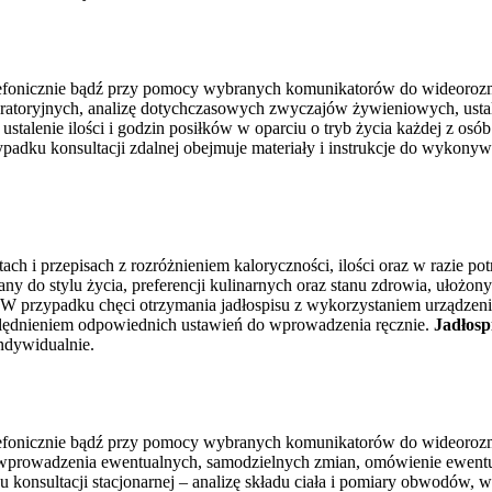
telefonicznie bądź przy pomocy wybranych komunikatorów do wideor
oratoryjnych, analizę dotychczasowych zwyczajów żywieniowych, usta
alenie ilości i godzin posiłków w oparciu o tryb życia każdej z osób.
padku konsultacji zdalnej obejmuje materiały i instrukcje do wykon
tach i przepisach z rozróżnieniem kaloryczności, ilości oraz w razie 
 do stylu życia, preferencji kulinarnych oraz stanu zdrowia, ułożony 
. W przypadku chęci otrzymania jadłospisu z wykorzystaniem urządze
ględnieniem odpowiednich ustawień do wprowadzenia ręcznie.
Jadłosp
indywidualnie.
telefonicznie bądź przy pomocy wybranych komunikatorów do wideor
ące wprowadzenia ewentualnych, samodzielnych zmian, omówienie ewentu
konsultacji stacjonarnej – analizę składu ciała i pomiary obwodów, 