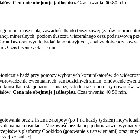
iałów.
Cena nie obejmuje jadłospisu
.
Czas trwania: 60-80 min.
cego m.in. masę ciała, zawartość tkanki tłuszczowej (zarówno procen
stancji mineralnych, poziom tłuszczu wisceralnego oraz podstawową pr
mularz oraz wyniki badań laboratoryjnych, analizy dotychczasowych 
iu. Czas trwania: ok. 15 min.
telefonicznie bądź przy pomocy wybranych komunikatorów do wideor
ące wprowadzenia ewentualnych, samodzielnych zmian, omówienie ewentu
konsultacji stacjonarnej – analizę składu ciała i pomiary obwodów, 
iałów.
Cena nie obejmuje jadłospisu
.
Czas trwania: 40-50 min.
otowania oraz 2 listami zakupów (po 1 na każdy tydzień) indywidualni
stalenia na konsultacji. Możliwość bezpłatnej, jednorazowej wymiany 
zepisów z platformy Cookidoo (gotowanie z ustawieniami) oraz inny
szej konsultacji.