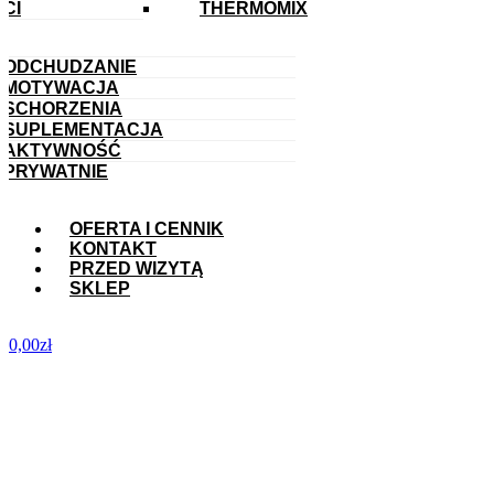
CI
THERMOMIX
ODCHUDZANIE
MOTYWACJA
SCHORZENIA
SUPLEMENTACJA
AKTYWNOŚĆ
PRYWATNIE
OFERTA I CENNIK
KONTAKT
PRZED WIZYTĄ
SKLEP
0,00
zł