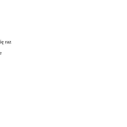
ię raz
e