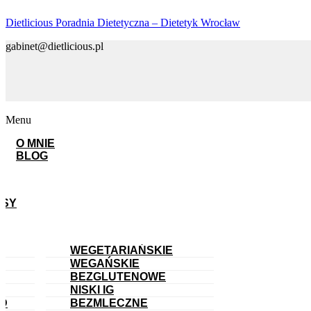
Dietlicious Poradnia Dietetyczna – Dietetyk Wrocław
gabinet@dietlicious.pl
Menu
O MNIE
BLOG
ISY
WEGETARIAŃSKIE
WEGAŃSKIE
BEZGLUTENOWE
NISKI IG
OD
BEZMLECZNE