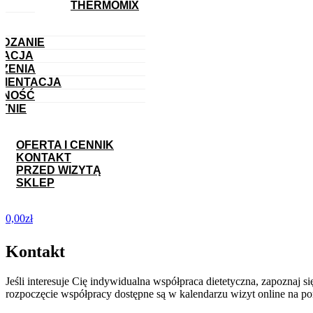
THERMOMIX
DZANIE
WACJA
ZENIA
MENTACJA
WNOŚĆ
TNIE
OFERTA I CENNIK
KONTAKT
PRZED WIZYTĄ
SKLEP
0,00
zł
Kontakt
Jeśli interesuje Cię indywidualna współpraca dietetyczna, zapoznaj s
rozpoczęcie współpracy dostępne są w kalendarzu wizyt online na po