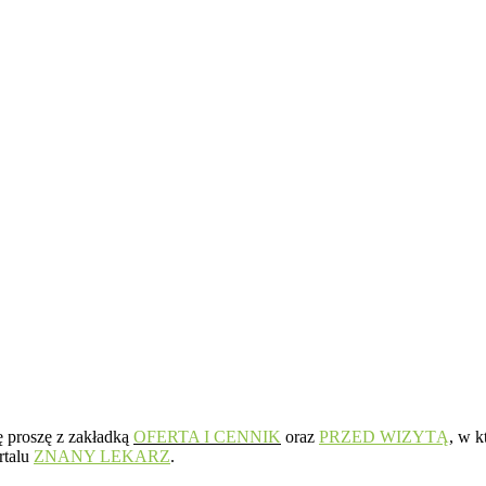
ię proszę z zakładką
OFERTA I CENNIK
oraz
PRZED WIZYTĄ
, w k
rtalu
ZNANY LEKARZ
.