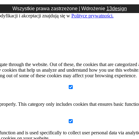
Wszystkie prawa zastrzeżone | Wdrożenie
13design
yfikacji i akceptacji znajdują się w
Polityce prywatności.
e through the website. Out of these, the cookies that are categorized a
rty cookies that help us analyze and understand how you use this websit
ting out of some of these cookies may affect your browsing experience.
properly. This category only includes cookies that ensures basic functio
function and is used specifically to collect user personal data via anal
e cookies on your website.