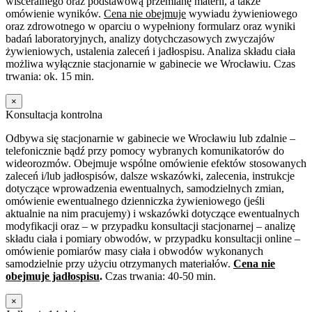
wisceralnego oraz podstawową przemianę materii, a także
omówienie wyników.
Cena nie obejmuje
wywiadu żywieniowego
oraz zdrowotnego w oparciu o wypełniony formularz oraz wyniki
badań laboratoryjnych, analizy dotychczasowych zwyczajów
żywieniowych, ustalenia zaleceń i jadłospisu. Analiza składu ciała
możliwa wyłącznie stacjonarnie w gabinecie we Wrocławiu. Czas
trwania: ok. 15 min.
×
Konsultacja kontrolna
Odbywa się stacjonarnie w gabinecie we Wrocławiu lub zdalnie –
telefonicznie bądź przy pomocy wybranych komunikatorów do
wideorozmów. Obejmuje wspólne omówienie efektów stosowanych
zaleceń i/lub jadłospisów, dalsze wskazówki, zalecenia, instrukcje
dotyczące wprowadzenia ewentualnych, samodzielnych zmian,
omówienie ewentualnego dzienniczka żywieniowego (jeśli
aktualnie na nim pracujemy) i wskazówki dotyczące ewentualnych
modyfikacji oraz – w przypadku konsultacji stacjonarnej – analizę
składu ciała i pomiary obwodów, w przypadku konsultacji online –
omówienie pomiarów masy ciała i obwodów wykonanych
samodzielnie przy użyciu otrzymanych materiałów.
Cena nie
obejmuje jadłospisu
.
Czas trwania: 40-50 min.
×