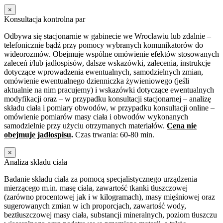
×
Konsultacja kontrolna par
Odbywa się stacjonarnie w gabinecie we Wrocławiu lub zdalnie –
telefonicznie bądź przy pomocy wybranych komunikatorów do
wideorozmów. Obejmuje wspólne omówienie efektów stosowanych
zaleceń i/lub jadłospisów, dalsze wskazówki, zalecenia, instrukcje
dotyczące wprowadzenia ewentualnych, samodzielnych zmian,
omówienie ewentualnego dzienniczka żywieniowego (jeśli
aktualnie na nim pracujemy) i wskazówki dotyczące ewentualnych
modyfikacji oraz – w przypadku konsultacji stacjonarnej – analizę
składu ciała i pomiary obwodów, w przypadku konsultacji online –
omówienie pomiarów masy ciała i obwodów wykonanych
samodzielnie przy użyciu otrzymanych materiałów.
Cena nie
obejmuje jadłospisu
.
Czas trwania: 60-80 min.
×
Analiza składu ciała
Badanie składu ciała za pomocą specjalistycznego urządzenia
mierzącego m.in. masę ciała, zawartość tkanki tłuszczowej
(zarówno procentowej jak i w kilogramach), masy mięśniowej oraz
sugerowanych zmian w ich proporcjach, zawartość wody,
beztłuszczowej masy ciała, substancji mineralnych, poziom tłuszczu