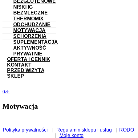
BEZGLUTENOWE
NISKI IG
BEZMLECZNE
THERMOMIX
ODCHUDZANIE
MOTYWACJA
SCHORZENIA
SUPLEMENTACJA
AKTYWNOŚĆ
PRYWATNIE
OFERTA I CENNIK
KONTAKT
PRZED WIZYTĄ
SKLEP
,00
zł
Motywacja
Polityka prywatności
|
Regulamin sklepu i usług
|
RODO
|
Moje konto