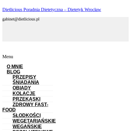
Dietlicious Poradnia Dietetyczna – Dietetyk Wrocław
gabinet@dietlicious.pl
Menu
O MNIE
BLOG
PRZEPISY
ŚNIADANIA
OBIADY
KOLACJE
PRZEKĄSKI
ZDROWY FAST-
FOOD
SŁODKOŚCI
WEGETARIAŃSKIE
WEGAŃSKIE