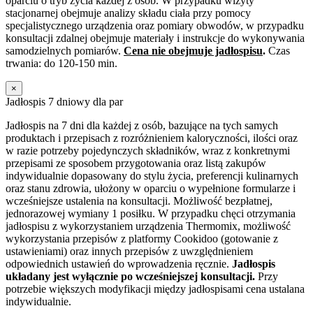
oparciu o tryb życia każdej z osób. W przypadku wizyty
stacjonarnej obejmuje analizy składu ciała przy pomocy
specjalistycznego urządzenia oraz pomiary obwodów, w przypadku
konsultacji zdalnej obejmuje materiały i instrukcje do wykonywania
samodzielnych pomiarów.
Cena nie obejmuje jadłospisu
.
Czas
trwania: do 120-150 min.
×
Jadłospis 7 dniowy dla par
Jadłospis na 7 dni dla każdej z osób, bazujące na tych samych
produktach i przepisach z rozróżnieniem kaloryczności, ilości oraz
w razie potrzeby pojedynczych składników, wraz z konkretnymi
przepisami ze sposobem przygotowania oraz listą zakupów
indywidualnie dopasowany do stylu życia, preferencji kulinarnych
oraz stanu zdrowia, ułożony w oparciu o wypełnione formularze i
wcześniejsze ustalenia na konsultacji. Możliwość bezpłatnej,
jednorazowej wymiany 1 posiłku. W przypadku chęci otrzymania
jadłospisu z wykorzystaniem urządzenia Thermomix, możliwość
wykorzystania przepisów z platformy Cookidoo (gotowanie z
ustawieniami) oraz innych przepisów z uwzględnieniem
odpowiednich ustawień do wprowadzenia ręcznie.
Jadłospis
układany jest wyłącznie po wcześniejszej konsultacji.
Przy
potrzebie większych modyfikacji między jadłospisami cena ustalana
indywidualnie.